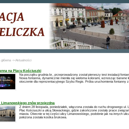
a główna
-> Aktualności
anna na Placu Kościuszki
Na początku grudnia br., przeprowadzony został pierwszy test instalacji fonta
Nowa fontanna, dynamicznie mieniła się wieloma kolorami, wznosząc barwne ł
otoczenie dla reprezentacyjnego Szybu Regis. Próba uruchomienia fontanny z
a Limanowskiego znów przejezdna
Z dniem 28 listopada, poniedziałek, włączona została do ruchu drogowego ul.
Plac Kościuszki a ulicą Słowackiego, gdzie zakończone zostały prace związane 
miasta. Obecnie w tej części ulicy Limanowskiego, podobnie jak na innych ulic
położona została kostka brukowa.