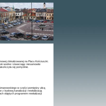
nnowej zlokalizowanej na Placu Kościuszki.
uki wodne i stwarzając niesamowite
akończyła się pomyślnie.
 Limanowskiego w części pomiędzy ulicą
z budową kanalizacji i rewitalizacją
ach objętych programem rewitalizacji