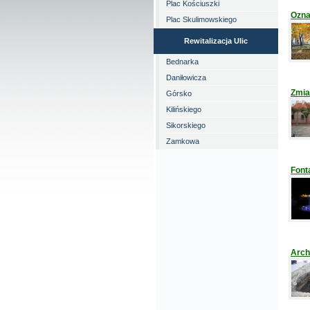
Plac Kościuszki
Ozna
Plac Skulimowskiego
Rewitalizacja Ulic
Bednarka
Daniłowicza
Zmia
Górsko
Kilińskiego
Sikorskiego
Zamkowa
Font
Arch