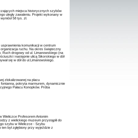
aczających miejsca historycznych szybów
ego uległy zawaleniu. Projekt wykonany w
wyniósł 58 tys. zł.
a usprawnienia komunikacji w centrum
organizacja ruchu. Na okres świąteczny
. Ruch drogowy od ul. Limanowskiego (na
iuszki i następnie ulicą Sikorskiego w dół
ywał się w dół do ul.Limanowskiego.
wej zlokalizowanej na placu
 fontanna, pokryta marmurem, dynamicznie
tacyjnego Pałacu Konopków. Próba
 Wieliczce Profesorem Antonim
odzy z wielickiego muzeum przystąpili do
ego szybu w Wieliczce - Szybu
en był zgłębiony przy wyjeździe z