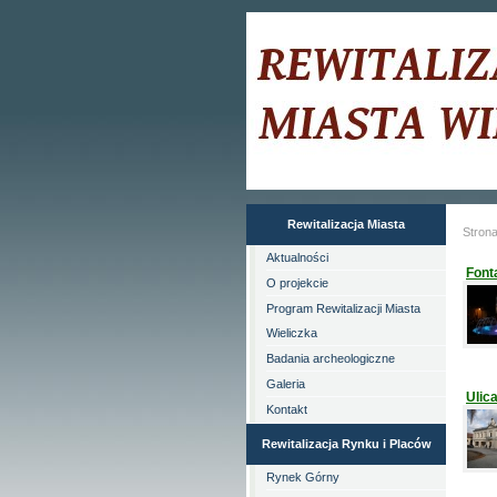
Rewitalizacja Miasta
Stron
Aktualności
Font
O projekcie
Program Rewitalizacji Miasta
Wieliczka
Badania archeologiczne
Galeria
Ulic
Kontakt
Rewitalizacja Rynku i Placów
Rynek Górny