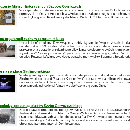
czenie Miejsc Historycznych Szybów Górniczych
W ciągu ostatnich dni na terenie naszego miasta, zamontowano 12 tablic ozn
górniczych, które zasypano lub w wyniku pogarszającego się stanu techniczn
ramach „Programu Rewitalizacji dla Miasta Wieliczka”, którego całkowity koszt 
na organizacji ruchu w centrum miasta
Uprzejmie informujemy, iż w związku ze zbliżającym się świętem zmarłych, dl
miasta, z dniem 29 października (sobota) wprowadzona zostanie tymczasowa 
przywrócona zostanie przejezdność ulicy Limanowskiego w dwóch kierunkach
wysokości "Różowej Kamienicy") poprowadzony zostanie w górę ulicy Plac Kośc
do ulicy Powstania Warszawskiego, ponadto ruch w ulicy Szpunara będzie odb
anna na placu Skulimowskiego
W ubiegłym tygodniu, przeprowadzony został pierwszy test instalacji fontanno
Skulimowskiego, przed Pałacem Konopków. Odrestaurowana, kilkupoziomowa
mieniła się wieloma kolorami, stwarzając niesamowite otoczenie dla reprezen
uruchomienia odnowionej fontanny zakończyła się pomyślnie.
eolodzy poszukują śladów Szybu Goryszowskiego
Na podstawie porozumienia pomiędzy dyrektorem Muzeum Żup Krakowskich w
Jodłowskim a burmistrzem Miasta i Gminy Wieliczka Arturem Koziołem archeol
prac poszukiwawczych w celu odnalezienia śladów XIII-wiecznego, najstarsz
Goryszowskiego. Z dotychczasowych badań historycznych wiadomo, że szyb t
obecnego parkingu przy ul. Dembowskiego.