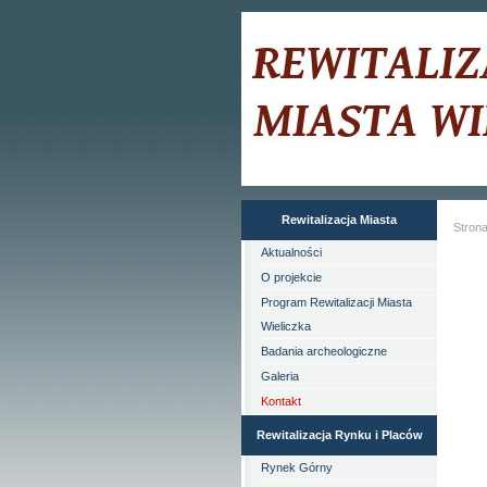
Rewitalizacja Miasta
Stron
Aktualności
O projekcie
Program Rewitalizacji Miasta
Wieliczka
Badania archeologiczne
Galeria
Kontakt
Rewitalizacja Rynku i Placów
Rynek Górny