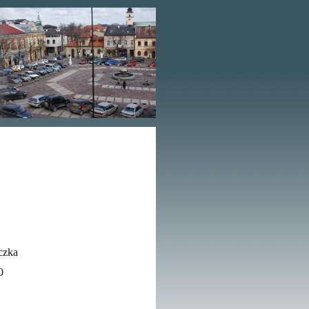
czka
60