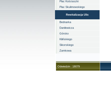
Plac Kościuszki
Plac Skulimowskiego
Rewitalizacja Ulic
Bednarka
Daniłowicza
Górsko
Kilińskiego
Sikorskiego
Zamkowa
Odwiedzin :
18079