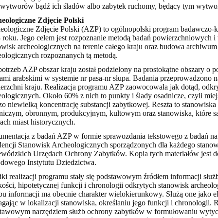
 wytworów bądź ich śladów albo zabytek ruchomy, będący tym wytwo
eologiczne Zdjęcie Polski
eologiczne Zdjęcie Polski (AZP) to ogólnopolski program badawczo-
 roku. Jego celem jest rozpoznanie metodą badań powierzchniowych i
owisk archeologicznych na terenie całego kraju oraz budowa archiwum
eologicznych rozpoznanych tą metodą.
potrzeb AZP obszar kraju został podzielony na prostokątne obszary o
bami arabskimi w systemie nr pasa-nr słupa. Badania przeprowadzono
erzchni kraju. Realizacja programu AZP zaowocowała jak dotąd, odk
eologicznych. Około 60% z nich to punkty i ślady osadnicze, czyli miej
zo niewielką koncentrację substancji zabytkowej. Reszta to stanowiska
niczym, obronnym, produkcyjnym, kultowym oraz stanowiska, które są
nach miast historycznych.
mentacja z badań AZP w formie sprawozdania tekstowego z badań na 
encji Stanowisk Archeologicznych sporządzonych dla każdego stanow
wódzkich Urzędach Ochrony Zabytków. Kopia tych materiałów jest do
dowego Instytutu Dziedzictwa.
ki realizacji programu stały się podstawowym źródłem informacji służ
kości, hipotetycznej funkcji i chronologii odkrytych stanowisk archeo
bu informacji ma obecnie charakter wielokierunkowy. Służą one jako 
gając w lokalizacji stanowiska, określaniu jego funkcji i chronologii.
tawowym narzędziem służb ochrony zabytków w formułowaniu wytyc