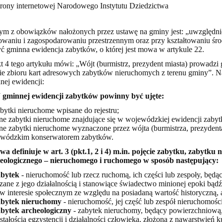
trony internetowej Narodowego Instytutu Dziedzictwa
ym z obowiązków nałożonych przez ustawę na gminy jest: „uwzględn
owaniu i zagospodarowaniu przestrzennym oraz przy kształtowaniu ś
yć gminna ewidencja zabytków, o której jest mowa w artykule 22.
t 4 tego artykułu mówi: „Wójt (burmistrz, prezydent miasta) prowadz
ie zbioru kart adresowych zabytków nieruchomych z terenu gminy”. Na
nej ewidencji:
 gminnej ewidencji zabytków powinny być ujęte:
bytki nieruchome wpisane do rejestru;
ne zabytki nieruchome znajdujące się w wojewódzkiej ewidencji zaby
ne zabytki nieruchome wyznaczone przez wójta (burmistrza, prezydent
wódzkim konserwatorem zabytków.
wa definiuje w art. 3 (pkt.1, 2 i 4) m.in. pojęcie zabytku, zabytku
eologicznego – nieruchomego i ruchomego w sposób następujący:
abytek
- nieruchomość lub rzecz ruchomą, ich części lub zespoły, będą
zane z jego działalnością i stanowiące świadectwo minionej epoki bąd
 w interesie społecznym ze względu na posiadaną wartość historyczną,
abytek nieruchomy
- nieruchomość, jej część lub zespół nieruchomośc
abytek archeologiczny
- zabytek nieruchomy, będący powierzchniow
stałością egzystencji i działalności człowieka, złożoną z nawarstwień 