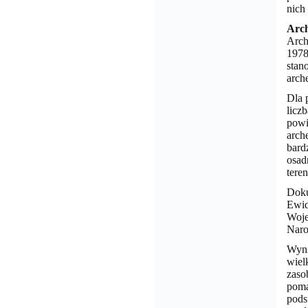
nich
Arch
Arch
1978
stan
arch
Dla 
licz
powi
arch
bard
osad
tere
Doku
Ewid
Woje
Naro
Wyni
wiel
zaso
poma
pods