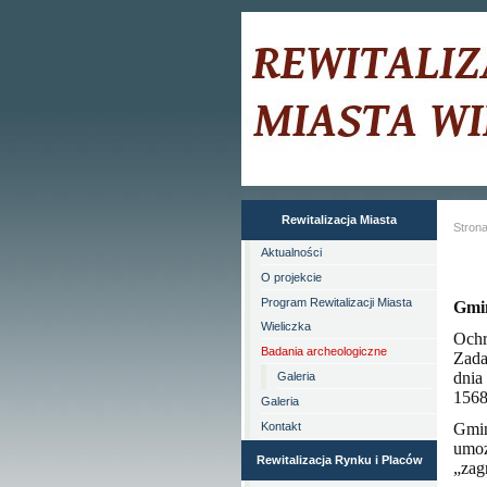
Rewitalizacja Miasta
Stron
Aktualności
O projekcie
Program Rewitalizacji Miasta
Gmi
Wieliczka
Ochr
Badania archeologiczne
Zada
dnia
Galeria
1568
Galeria
Kontakt
Gmin
umoż
Rewitalizacja Rynku i Placów
„zag