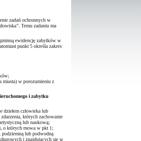
ienie zadań ochronnych w
rodowiska”. Temu zadaniu ma
i gminną ewidencję zabytków w
tomiast punkt 5 określa zakres
tków;
a miasta) w porozumieniu z
 nieruchomego i zabytku
ce dziełem człowieka lub
ź zdarzenia, których zachowanie
 artystyczną lub naukową;
i, o których mowa w pkt 1;
ą, podziemną lub podwodną
kulturowych i znajdujących się w