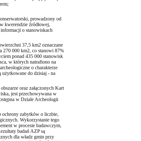
rem;
konserwatorski, prowadzony od
 w kwerendzie źródłowej,
 informacji o stanowiskach
 powierzchni 37,5 km2 oznaczane
 na 270 000 km2, co stanowi 87%
ryciem ponad 435 000 stanowisk
sca, w których natrafiono na
 archeologiczne o charakterze
 użytkowane do dzisiaj - na
obszarze oraz załączonych Kart
iska, jest przechowywana w
stępna w Dziale Archeologii
b ochrony zabytków o liczbie,
logicznych. Wykorzystanie tego
element w procesie badawczym,
 Rezultaty badań AZP są
znych dla władz gmin przy