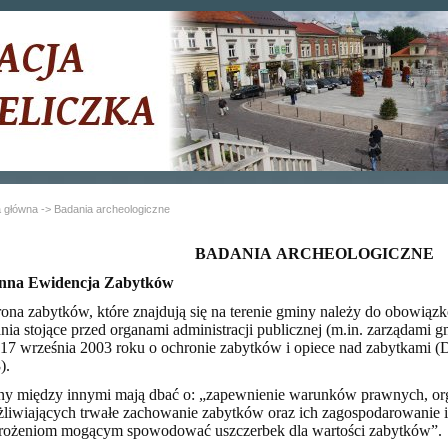
a główna
-> Badania archeologiczne
BADANIA ARCHEOLOGICZNE
nna Ewidencja Zabytków
ona zabytków, które znajdują się na terenie gminy należy do obowiąz
nia stojące przed organami administracji publicznej (m.in. zarządami g
 17 września 2003 roku o ochronie zabytków i opiece nad zabytkami (D
).
y między innymi mają dbać o: „zapewnienie warunków prawnych, org
liwiających trwałe zachowanie zabytków oraz ich zagospodarowanie i
rożeniom mogącym spowodować uszczerbek dla wartości zabytków”.