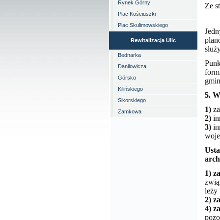
Rynek Górny
Ze s
Plac Kościuszki
Plac Skulimowskiego
Jedn
plan
Rewitalizacja Ulic
służ
Bednarka
Punk
Daniłowicza
form
Górsko
gmin
Kilińskiego
5. W
Sikorskiego
1)
za
Zamkowa
2)
in
3)
in
woje
Usta
arch
1) z
zwią
leży
2)
z
4)
z
pozo